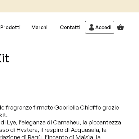
Prodotti
Marchi
Contatti
Accedi
it
le fragranze firmate
Gabriella Chieffo
grazie
it.
 di
Lye
, l’eleganza di
Camaheu
, la piccantezza
osso di
Hystera
, il respiro di
Acquasala
, la
riazione di Ragù
, l’incanto di
Maisìa
, la