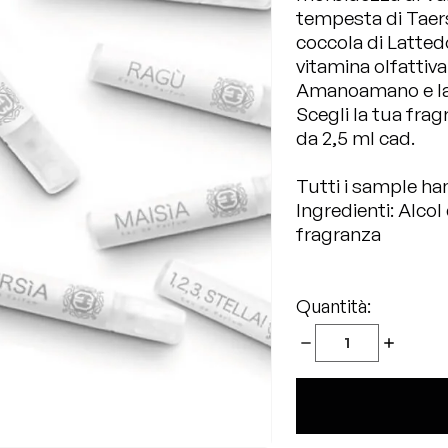
tempesta di
Taer
coccola di
Latted
vitamina olfattiva
Amanoamano
e l
Scegli la tua fragr
da 2,5 ml cad.
Tutti i sample ha
Ingredienti: Alcol
fragranza
Quantità: